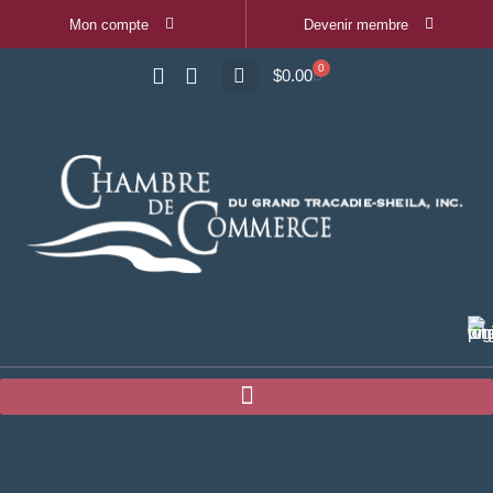
Mon compte
Devenir membre
0
$
0.00