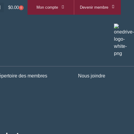
$
0.00
Mon compte
Devenir membre
0
pertoire des membres
Nous joindre